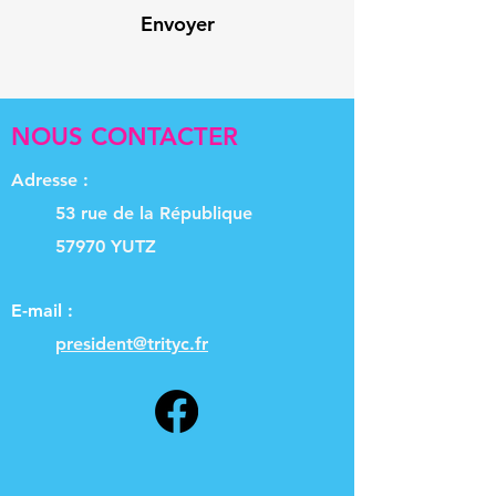
Envoyer
NOUS CONTACTER
Adresse :
53 rue de la République
57970 YUTZ
E-mail :
president@trityc.fr