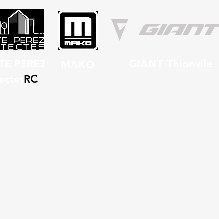
GIANT Thionvile
TE PEREZ
MAKO
C
ectes
R