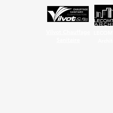
Vilvot Chauffage
LECOM
Sanitaire
Archit