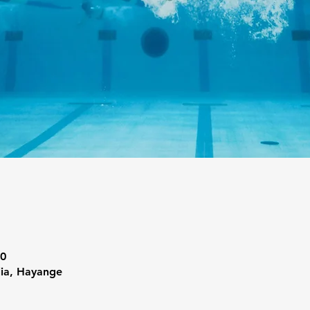
30
lia, Hayange