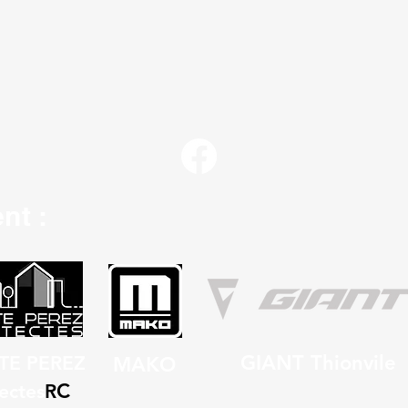
nt :
GIANT Thionvile
TE PEREZ
MAKO
C
ectes
R