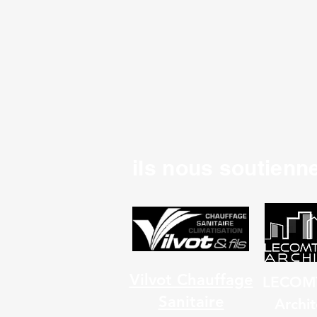
ils nous soutienne
Vilvot Chauffage
LECOM
Sanitaire
Archit