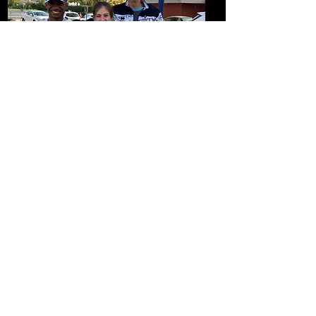
Sur 10 km en épreuve qualificative aux 
France Clémence et Farès ont fait parler 
la poudre en battant leur PB. 
Clémence 
décroche la 
1ère place du podium CAF
en 40’56, et Farès 
réalise un chrono de 
35’26 et une très belle place de
 2 ème
Cadet.