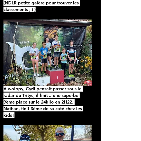
(NDLR petite galère pour trouver les 
classements ;-) )
A woippy, Cyril pensait passer sous le 
radar du Trityc, il finit à une superbe 
9ème place sur le 24kilo en 2H22. 
Nathan, finit 3ème
 de sa caté chez les 
kids !