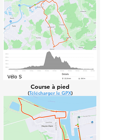
Course à pied
(
Télécharger le GPX
)