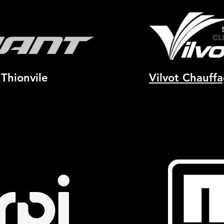
Thionvile
Vilvot Chauffa