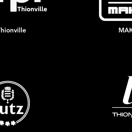
hionville
MA