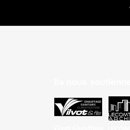
ils nous soutienne
Vilvot Chauffage
LECOM