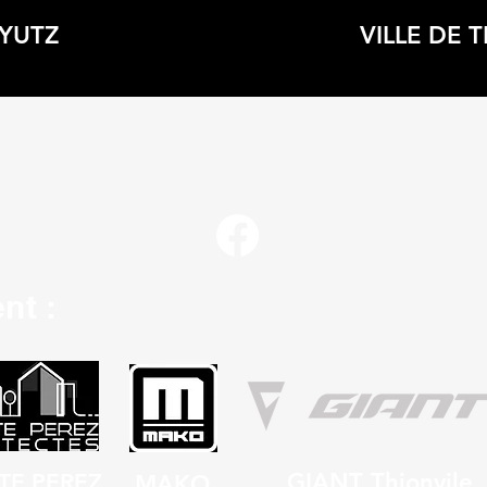
YUTZ
VILLE DE 
nt :
GIANT Thionvile
TE PEREZ
MAKO