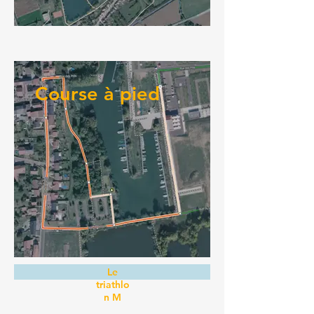
Course à pied
Le
triathlo
n M